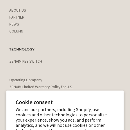
ABOUT US
PARTNER
NEWS
COLUMN
TECHNOLOGY
ZENAIM KEY SWITCH
Operating Company
ZENAIM Limited Warranty Policy for U.S.
Residents
Return/Refund Policy
Cookie consent
Privacy Policy
We and our partners, including Shopify, use
cookies and other technologies to personalize
Terms of Use
your experience, show you ads, and perform
Shipping Policy
analytics, and we will not use cookies or other
Shopping Guide