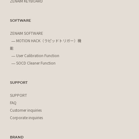
ZENAIM KEYBOARD
SOFTWARE
ZENAIM SOFTWARE
MOTION HACK（ラピッドトリガー）機
能
User Calibration Function
SOCD Cleaner Function
SUPPORT
SUPPORT
FAQ
Customer inquiries
Corporate inquiries
BRAND