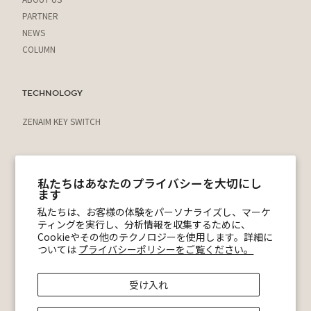
PARTNER
NEWS
COLUMN
TECHNOLOGY
ZENAIM KEY SWITCH
運営会社
私たちはあなたのプライバシーを大切にし
プライバシーポリシー
ます
利用規約
私たちは、お客様の体験をパーソナライズし、マーケ
特定商取引法に基づく表記
ティングを実行し、分析情報を収集するために、
ショッピングガイド
Cookieやその他のテクノロジーを使用します。詳細に
ついては
プライバシーポリシーをご覧ください。
@zenaim_official
ZENAIM 公式Discord
受け入れ
© ZENAIM