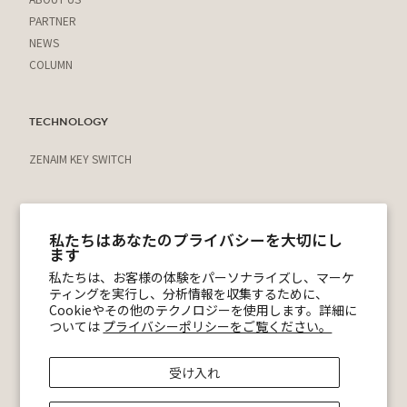
PARTNER
NEWS
COLUMN
TECHNOLOGY
ZENAIM KEY SWITCH
運営会社
私たちはあなたのプライバシーを大切にし
プライバシーポリシー
ます
利用規約
私たちは、お客様の体験をパーソナライズし、マーケ
特定商取引法に基づく表記
ティングを実行し、分析情報を収集するために、
ショッピングガイド
Cookieやその他のテクノロジーを使用します。詳細に
ついては
プライバシーポリシーをご覧ください。
@zenaim_official
ZENAIM 公式Discord
受け入れ
© ZENAIM