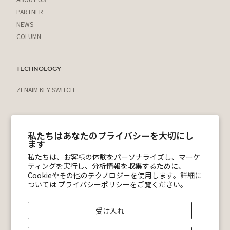
PARTNER
NEWS
COLUMN
TECHNOLOGY
ZENAIM KEY SWITCH
運営会社
私たちはあなたのプライバシーを大切にし
プライバシーポリシー
ます
利用規約
私たちは、お客様の体験をパーソナライズし、マーケ
特定商取引法に基づく表記
ティングを実行し、分析情報を収集するために、
ショッピングガイド
Cookieやその他のテクノロジーを使用します。詳細に
ついては
プライバシーポリシーをご覧ください。
@zenaim_official
ZENAIM 公式Discord
受け入れ
© ZENAIM